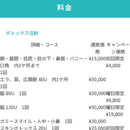
料金
ボトックス注射
詳細・コース
通常価
キャンペー
格
ン価格
額・眉間・目尻・目の下・鼻根・バニー・
¥15,000
初回限定
口角 内3ケ所まで
¥4,000
1回
エラ、肩、広頚筋 40U 内1ケ所
¥30,000
1回
脇 80U
1回
¥30,000
曜日限定
¥9,800
脇 120U
1回
¥50,000
曜日限定
¥19,800
ガミースマイル・人中・小鼻
1回
¥30,000
スキンボトックス 20U
1回
¥25,000
初回限定