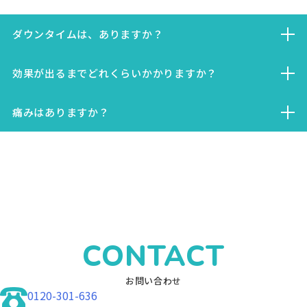
ダウンタイムは、ありますか？
人によっては数日〜数週間、腫れや赤みが生じることもありま
効果が出るまでどれくらいかかりますか？
す。
個人差がありますがボトックス注射の効果は注入してから１週
痛みはありますか？
間程度で徐々に表れ始め、2〜3週間ほどで定着、3カ月後〜半
年ほどかけて減少していきます。
採血や点滴などで使用されている注射針と同じような痛みを感
じます。
CONTACT
お問い合わせ
0120-301-636