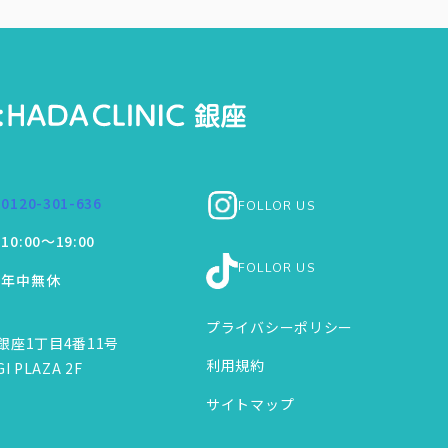
くみ・発熱・咳・冷や汗・胸痛、目がゴロゴロすることがあり
0120-301-636
FOLLOR US
10:00～19:00
FOLLOR US
年中無休
プライバシーポリシー
銀座1丁目4番11号
利用規約
I PLAZA 2F
サイトマップ