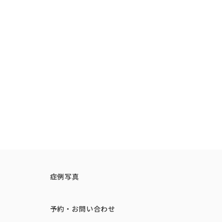
症例写真
予約・お問い合わせ
ひきつれ、凹凸、色素沈着などを生じるこ