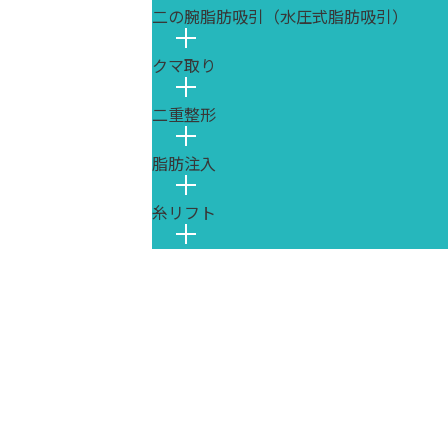
二の腕脂肪吸引（水圧式脂肪吸引）
クマ取り
二重整形
脂肪注入
糸リフト