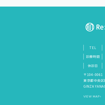
とがあります。
副作用・リスク
部位
施術名
だるさ・熱感・頭痛・蕁麻疹・痒み・む
額
糸リフト12本
料金
部位
300,000円
頬
副作用・リスク
料金
腫れ、内出血、ボコつきなど
360,000円
副作用・リスク
麻酔による腫れ・内出血（術後）
TEL
診療時間
休診日
〒104-0061
東京都中央区
GINZA YANAG
VIEW MAP