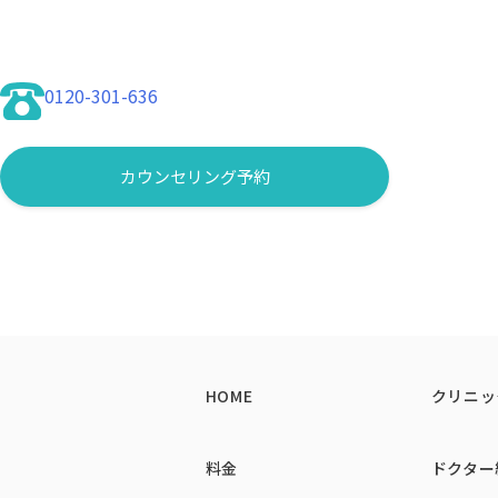
0120-301-636
カウンセリング予約
症例紹介
施術名
LSSA式脂肪吸引注射
症例紹介
部位
施術名
顎下
水圧式脂肪吸引
症例紹介
料金
部位
施術名
500,000円
二の腕+肩
クマ取り（裏ハムラ）＋二重整形
症例紹介
副作用・リスク
料金
料金
HOME
クリニッ
施術名
腫れ、内出血、ボコつきなど
240,000円
620,000円
二重整形（埋没両目）
症例紹介
副作用・リスク
副作用・リスク
料金
施術名
料金
ドクター
腫れ、内出血、ボコつきなど
内出血、発赤、熱感、痒み、痛み、だる
120,000円
脂肪注入
症例紹介