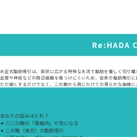
Re:HADA 
水圧式脂肪吸引は、扇状に広がる特殊な水流で脂肪を優しく切り離
血管や神経などの周辺組織を傷つけにくいため、従来の脂肪吸引に
ただ細くするだけでなく、二の腕から肩にかけての滑らかな曲線に
あなたの悩みはどれ？
⚫︎
①二の腕の「振袖肉」が気になる
⚫︎
二の腕（後方）の脂肪吸引