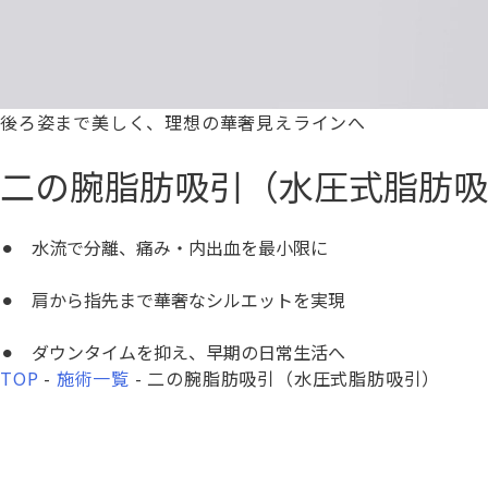
後ろ姿まで美しく、
理想の華奢見えラインへ
二の腕脂肪吸引（水圧式脂肪吸
⚫︎
水流で分離、痛み・内出血を最小限に
⚫︎
肩から指先まで華奢なシルエットを実現
⚫︎
ダウンタイムを抑え、早期の日常生活へ
TOP
-
施術一覧
-
二の腕脂肪吸引（水圧式脂肪吸引）