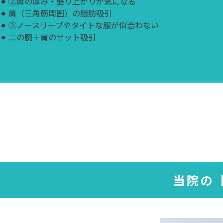
⚫︎
②肩の厚み・盛り上がりが気になる
⚫︎
肩（三角筋周囲）の脂肪吸引
⚫︎
③ノースリーブやタイトな服が似合わない
⚫︎
二の腕＋肩のセット吸引
当院の